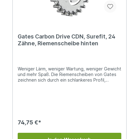
Gates Carbon Drive CDN, Surefit, 24
Zähne, Riemenscheibe hinten
Weniger Lärm, weniger Wartung, weniger Gewicht
und mehr Spaß. Die Riemenscheiben von Gates
zeichnen sich durch ein schlankeres Profil,
geringeres Gewicht und bessere Schmutzabwehr
aus und bieten deshalb optimale Leistung unter
allen Bedingungen, einschließlich Schlamm oder
Schnee. Das patentierte CenterTrack-System
hält den Riemen stets auf der Riemenscheibe
ausgerichtet, wodurch ein verrutschen der
Riemens verhindert wird. Diese Riemenscheibe
74,75 €*
ist passend für Alfine (8 und 11 Gang), Nexus,
weitere Shimano und Sram Naben. Für genauere
Informationen siehe: Gates Surefit (3-Lobe)